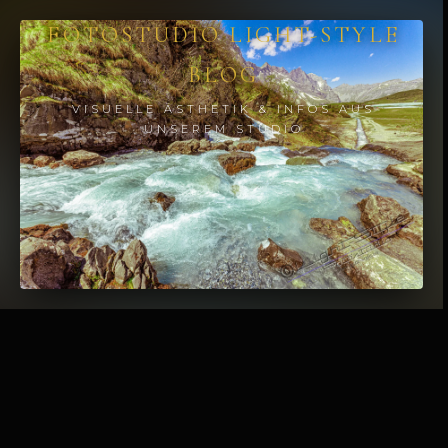
Folge uns auf
FOTOSTUDIO LIGHT-STYLE
select Your Language
BLOG
Startseite
VISUELLE ÄSTHETIK & INFOS AUS
UNSEREM STUDIO
Alles zum Blog
BLOG POST IMAGE:
Zurück zum Studio
FREUNDSCHAFT IST
Unsere Google Bewertungen
BEAUTYFULL
Login / Follow us
Published
21. MAI 2024
at
800 × 1200
in
Freundschaft ist beautyfull
Kunstgalerie / Shop