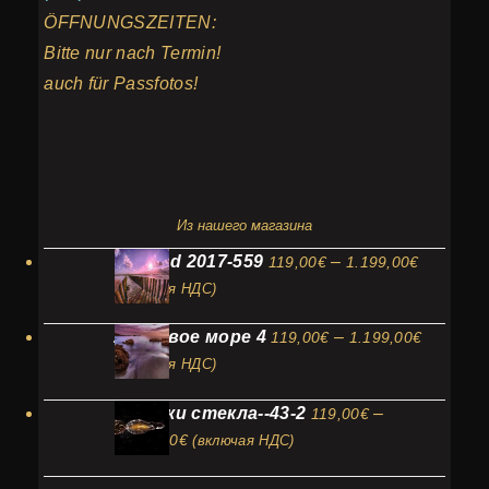
ÖFFNUNGSZEITEN:
Bitte nur nach Termin!
auch für Passfotos!
Из нашего магазина
Диапаз
Holland 2017-559
–
119,00
€
1.199,00
€
цен:
(включая НДС)
119,00€
Диапаз
Ласковое море 4
–
119,00
€
1.199,00
€
–
цен:
(включая НДС)
1.199,0
119,00€
прыжки стекла--43-2
–
119,00
€
–
Диапазон
1.199,00
€
1.199,0
(включая НДС)
цен: