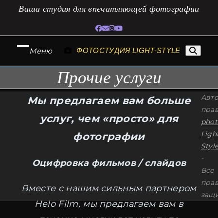
Перейти
Ваша студия для впечатляющей фотографии
к
Facebook
Электронная
Instagram
YouTube
содержимому
почта
Меню
ФОТОСТУДИЯ LIGHT-STYLE
Открыть
Закрыть
Прочие услуги
мобильное
мобильное
меню
меню
Авт
Мы предлагаем вам больше
пра
услуг, чем «просто» для
phot
Ligh
фотографии
Style
-
Оцифровка фильмов / слайдов
Все
пра
Вместе с нашим сильным партнером
защ
Helo Film, мы предлагаем вам в