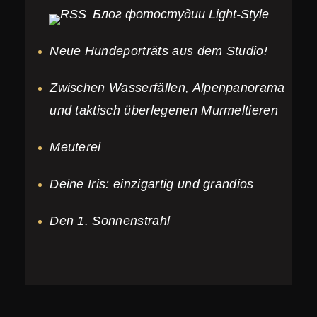
119,00€
Блог фотостудии Light-Style
–
1.199,00€
Neue Hundeporträts aus dem Studio!
Zwischen Wasserfällen, Alpenpanorama
und taktisch überlegenen Murmeltieren
Meuterei
Deine Iris: einzigartig und grandios
Den 1. Sonnenstrahl