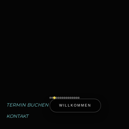
Me gusta esto:
Cargando...
Descargas
:
full (1400x934)
|
large (980x654)
|
medium (300x200)
|
thumbnail (150x150)
Derechos de autor
photostudio Light-Style.
- Todos
los derechos reservados
TERMIN BUCHEN
WILLKOMMEN
KONTAKT