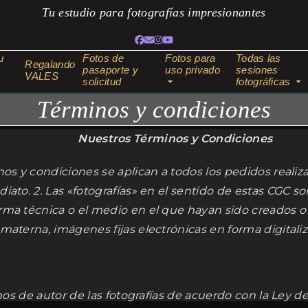
Tu estudio para fotografías impresionantes
Facebook
Correo
Instagram
YouTube
electrónico
u
Fotos de
Fotos para
Todas las
Regalando
pasaporte y
uso privado
sesiones
VALES
e
solicitud
fotográficas
Términos y condiciones
Nuestros Términos y Condiciones
nos y condiciones se aplican a todos los pedidos realiz
ato. 2. Las «fotografías» en el sentido de estas CGC so
ma técnica o el medio en el que hayan sido creados o ex
aterna, imágenes fijas electrónicas en forma digitaliza
hos de autor de las fotografías de acuerdo con la Ley de