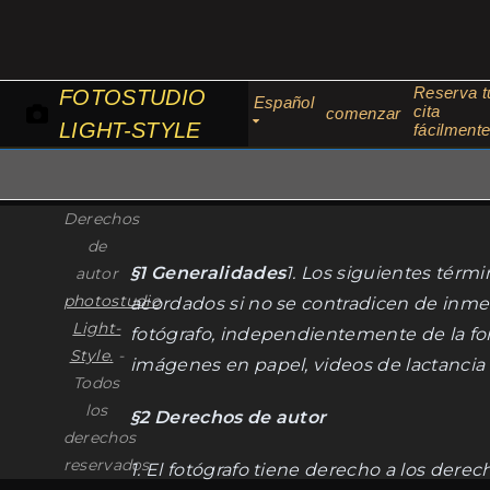
Ir
al
contenido
Reserva t
FOTOSTUDIO
Español
cita
comenzar
LIGHT-STYLE
fácilment
Derechos
de
§1 Generalidades
1. Los siguientes térmi
autor
photostudio
acordados si no se contradicen de inmedi
Light-
fotógrafo, independientemente de la for
Style.
-
imágenes en papel, videos de lactancia m
Todos
los
§2 Derechos de autor
derechos
reservados
1. El fotógrafo tiene derecho a los derec