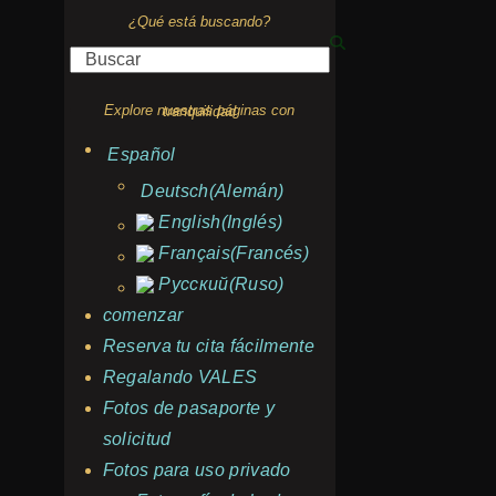
¿Qué está buscando?
Buscar
Explore nuestras páginas con tranquilidad
Español
Deutsch
(
Alemán
)
English
(
Inglés
)
Français
(
Francés
)
Русский
(
Ruso
)
comenzar
Reserva tu cita fácilmente
Regalando VALES
Fotos de pasaporte y
solicitud
Fotos para uso privado