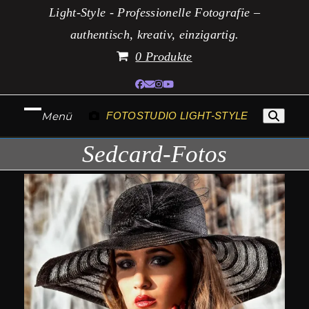
Zum
Light-Style - Professionelle Fotografie –
Inhalt
authentisch, kreativ, einzigartig.
springen
0 Produkte
Facebook
E-
Instagram
YouTube
Mail
Menü
FOTOSTUDIO LIGHT-STYLE
Mobiles
Mobiles
Sedcard-Fotos
Menü
Menü
öffnen
schließen