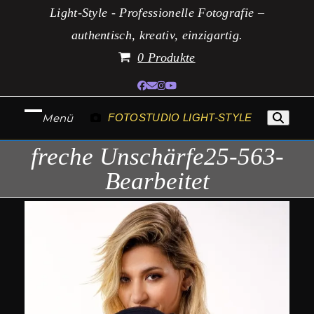
Zum
Light-Style - Professionelle Fotografie –
Inhalt
authentisch, kreativ, einzigartig.
springen
0 Produkte
Facebook
E-
Instagram
YouTube
Mail
Menü
FOTOSTUDIO LIGHT-STYLE
Mobiles
Mobiles
freche Unschärfe25-563-
Menü
Menü
Bearbeitet
öffnen
schließen