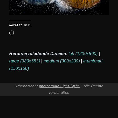
Gefällt mir:
Wird
geladen …
Herunterzuladende Dateien
:
full (1200x800)
|
large (980x653)
|
medium (300x200)
|
thumbnail
(150x150)
Urheberrecht
photostudio Light-Style.
- Alle Rechte
vorbehalten