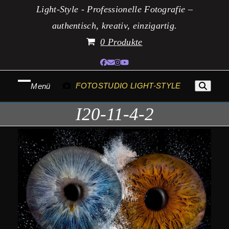
Zum
Light-Style - Professionelle Fotografie –
Inhalt
authentisch, kreativ, einzigartig.
springen
0 Produkte
Facebook
E-
Instagram
YouTube
Mail
FOTOSTUDIO LIGHT-STYLE
Menü
Mobiles
Mobiles
I20-11-4-2
Menü
Menü
öffnen
schließen