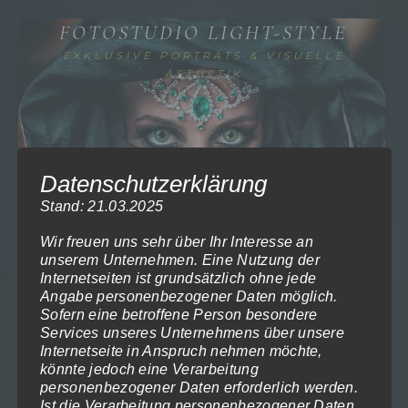
Zum
Light-Style - Professionelle Fotografie –
FOTOSTUDIO LIGHT-STYLE
Inhalt
authentisch, kreativ, einzigartig.
EXKLUSIVE PORTRÄTS & VISUELLE
springen
0 Produkte
ÄSTHETIK
Facebook
E-
Instagram
YouTube
Mail
Menü
FOTOSTUDIO LIGHT-STYLE
Mobiles
Mobiles
Datenschutzerklärung
Iris-Fotos
Menü
Menü
Stand: 21.03.2025
öffnen
schließen
Wir freuen uns sehr über Ihr Interesse an
unserem Unternehmen. Eine Nutzung der
Internetseiten ist grundsätzlich ohne jede
Angabe personenbezogener Daten möglich.
Sofern eine betroffene Person besondere
Services unseres Unternehmens über unsere
Internetseite in Anspruch nehmen möchte,
könnte jedoch eine Verarbeitung
personenbezogener Daten erforderlich werden.
Ist die Verarbeitung personenbezogener Daten