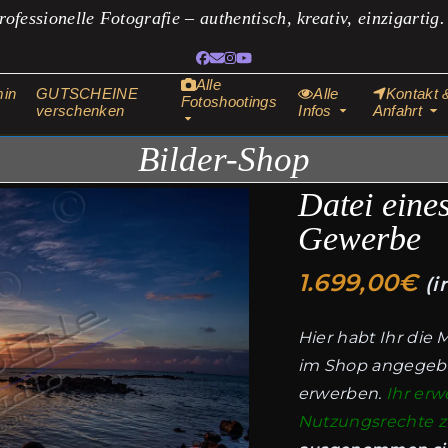
rofessionelle Fotografie – authentisch, kreativ, einzigartig
Facebook
E-
Instagram
YouTube
Mail
Alle
min
GUTSCHEINE
Alle
Kontakt 
Fotoshootings
verschenken
Infos
Anfahrt
Bilder-Shop
Datei eine
Gewerbe
1.699,00
€
(i
Hier habt Ihr die 
im Shop angegeb
erwerben.
Ihr erwe
Nutzungsrechte zur