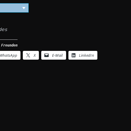
des
 Freunden
WhatsApp
X
E-Mail
LinkedIn