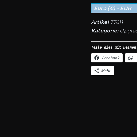
Kunstwerke
Euro (€) - EUR
für
Gewerbe
Artikel
77611
Anzahl
Kategorie:
Upgra
Teile dies mit Deinen
Facebook
Mehr