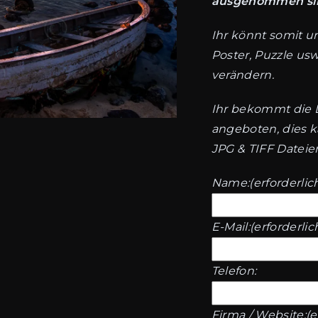
ausgenommen si
Ihr könnt somit u
Poster, Puzzle us
verändern.
Ihr bekommt die 
angeboten, dies k
JPG & TIFF Dateie
Name:
(erforderlic
E-Mail:
(erforderlic
Telefon:
Firma / Website:
(e