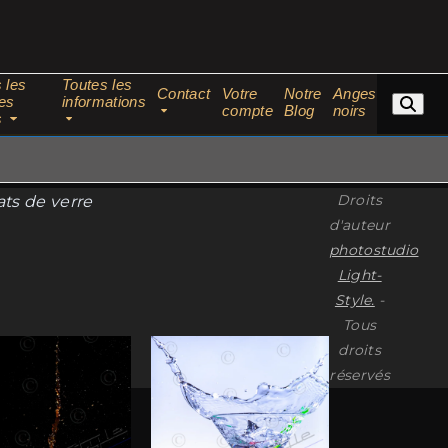
 les
Toutes les
Contact
Votre
Notre
Anges
es
informations
compte
Blog
noirs
s
Droits
ts de verre
d'auteur
photostudio
Light-
Style.
-
Tous
Ce
droits
réservés
it
produit
a
eurs
plusieurs