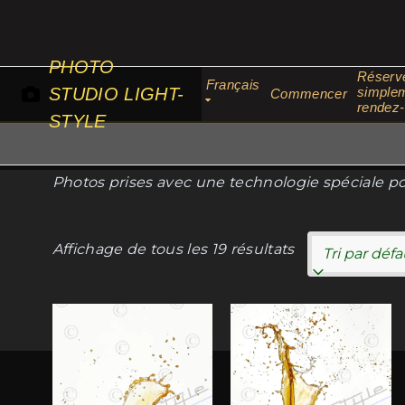
Passer
au
contenu
PHOTO
Réserv
Français
STUDIO LIGHT-
simplem
Commencer
rendez
STYLE
Photos prises avec une technologie spéciale p
Affichage de tous les 19 résultats
Ce
Ce
produit
produit
a
a
plusieurs
plusieurs