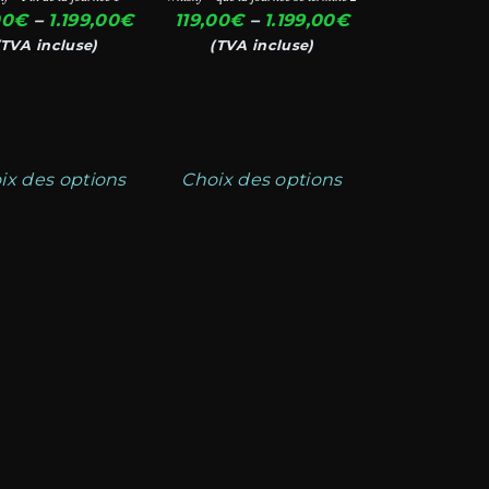
ent
peuvent
Plage
Plage
00
€
–
1.199,00
€
119,00
€
–
1.199,00
€
être
de
de
(TVA incluse)
(TVA incluse)
prix :
prix :
ies
choisies
119,00€
119,00€
sur
à
à
la
1.199,00€
1.199,00€
page
ix des options
Choix des options
du
it
produit
€