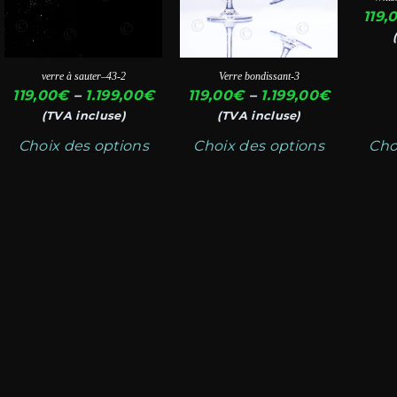
x :
peuvent
peuvent
peuv
119,
9,00€
être
être
être
choisies
choisies
chois
199,00€
verre à sauter–43-2
Verre bondissant-3
sur
sur
sur
Plage
Plage
119,00
€
–
1.199,00
€
119,00
€
–
1.199,00
€
la
la
la
de
de
(TVA incluse)
(TVA incluse)
page
page
page
prix :
prix :
Choix des options
Choix des options
Cho
119,00€
119,00€
du
du
du
à
à
produit
produit
produ
1.199,00€
1.199,00