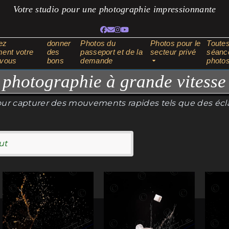
Votre studio pour une photographie impressionnante
Facebook
Adresse
Instagram
YouTube
électronique
ez
donner
Photos du
Photos pour le
Toutes
ent votre
des
passeport et de la
secteur privé
séanc
-vous
bons
demande
photo
photographie à grande vitesse
our capturer des mouvements rapides tels que des écla
Ce
Ce
Ce
produit
produit
produ
a
a
a
plusieurs
plusieurs
plusi