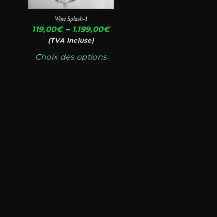
choisies
Wine Splash-1
sur
Plage
119,00
€
–
1.199,00
€
la
de
(TVA incluse)
page
prix :
Choix des options
119,00€
du
à
produit
1.199,00€