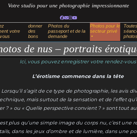
Votre studio pour une photographie impressionnante
Facebook
Adresse
Instagram
YouTube
électronique
ez
donner
Photos du
Photos pour le
Toutes
ent votre
des
passeport et de la
secteur privé
séanc
-vous
bons
demande
photo
hotos de nus – portraits érotiqu
Ici, vous pouvez enregistrer votre rendez-vous
L’érotisme commence dans la tête
s. Lorsqu’il s’agit de ce type de photographie, les avis
technique, mais surtout de la sensation et de l’effet qu
r ? » ou « Quelle perspective convient ? » sont tout a
st plus qu’une simple image du corps nu, c’est une re
étails, dans les jeux d’ombre et de lumière, dans une pos