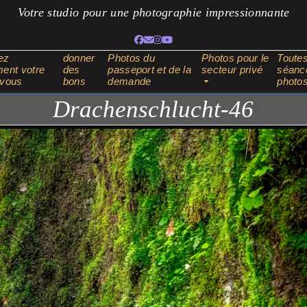
Votre studio pour une photographie impressionnante
Facebook
Adresse
Instagram
YouTube
électronique
ez
donner
Photos du
Photos pour le
Toutes
ent votre
des
passeport et de la
secteur privé
séanc
-vous
bons
demande
photo
Drachenschlucht-46