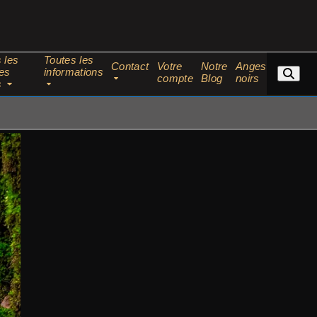
 les
Toutes les
Contact
Votre
Notre
Anges
es
informations
compte
Blog
noirs
s