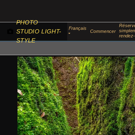
Passer
au
contenu
PHOTO
Réserv
Français
STUDIO LIGHT-
simplem
Commencer
rendez
STYLE