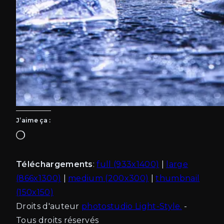
J’aime ça :
Chargement…
Téléchargements
:
full (933x1400)
|
large
(866x1300)
|
medium (200x300)
|
thumbnail
(150x150)
Droits d'auteur
photostudio Light-Style.
-
Tous droits réservés