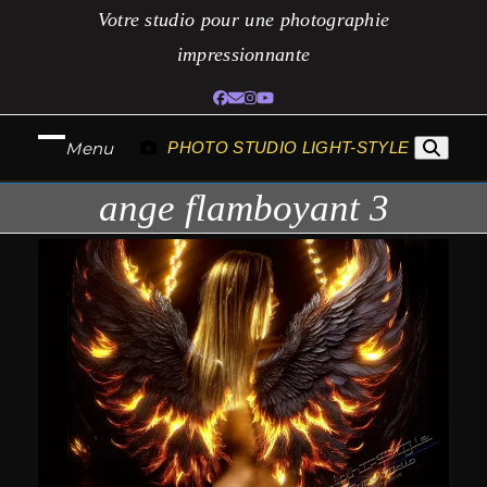
Passer
Votre studio pour une photographie
au
impressionnante
contenu
Facebook
Adresse
Instagram
YouTube
électronique
Menu
PHOTO STUDIO LIGHT-STYLE
Ouvrir
Fermer
ange flamboyant 3
le
le
menu
menu
mobile
mobile