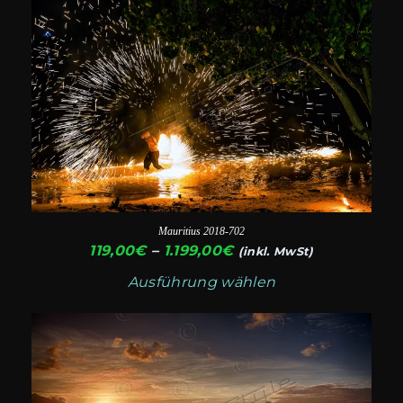
Produkt
weist
mehrere
Varianten
auf.
Die
Optionen
können
auf
Mauritius 2018-702
der
Preisspanne:
119,00
€
–
1.199,00
€
(inkl. MwSt)
119,00€
Produktseite
Ausführung wählen
bis
gewählt
1.199,00€
Dieses
werden
Produkt
weist
mehrere