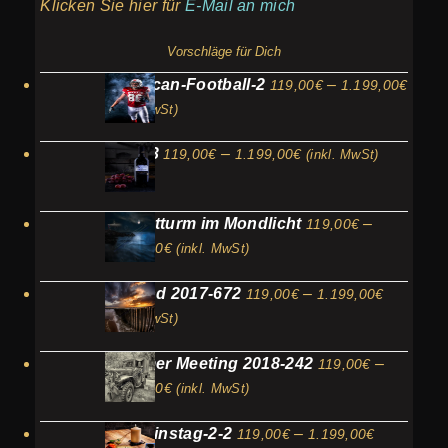
Klicken Sie hier für
E-Mail an mich
Vorschläge für Dich
Preis
American-Football-2
–
119,00
€
1.199,00
€
119,
(inkl. MwSt)
bis
Preisspanne:
Wein-3
–
119,00
€
1.199,00
€
(inkl. MwSt)
1.199
119,00€
bis
Leuchtturm im Mondlicht
–
1.199,00€
119,00
€
Preisspanne:
1.199,00
€
(inkl. MwSt)
119,00€
Preissp
Holland 2017-672
–
bis
119,00
€
1.199,00
€
119,00€
1.199,00€
(inkl. MwSt)
bis
Oldtimer Meeting 2018-242
–
119,00
€
1.199,0
Preisspanne:
1.199,00
€
(inkl. MwSt)
119,00€
Preisspan
Valentinstag-2-2
–
bis
119,00
€
1.199,00
€