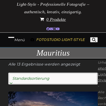
Zum
Light-Style - Professionelle Fotografie –
Inhalt
authentisch, kreativ, einzigartig.
springen
0 Produkte
Facebook
E-
Instagram
YouTube
Mail
Menü
FOTOSTUDIO LIGHT-STYLE
Mobiles
Mobiles
Mauritius
Menü
Menü
öffnen
schließen
Urhe
Alle 13 Ergebnisse werden angezeigt
phot
Ligh
Style
-
Alle
Dieses
Rech
Produkt
vorb