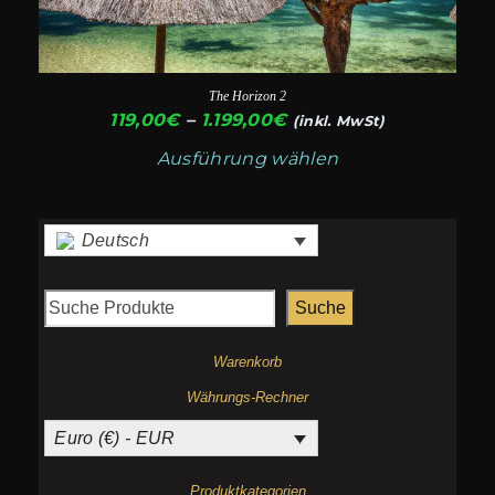
Optionen
können
auf
The Horizon 2
der
Preisspanne:
119,00
€
–
1.199,00
€
(inkl. MwSt)
119,00€
Produktseite
Ausführung wählen
bis
gewählt
1.199,00€
werden
Deutsch
Suche
Warenkorb
Währungs-Rechner
Euro (€) - EUR
Produktkategorien