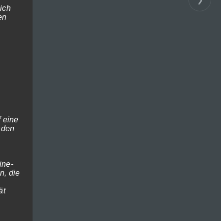
ich
en
 eine
enden
Deutsch
ine-
, die
Suche
ät
Warenkorb
Es befinden sich keine