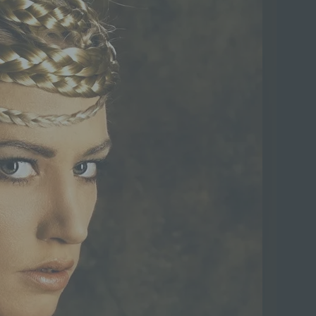
50th
Glamour
In den Warenkorb legen
2016
-392
Euro (€) - EUR
Anzahl
Artikel
4313-1
Kategorie:
Alles
,
Mens
Schlagwörter:
50th
,
f
weiß
Teile dies mit Deinen Freu
Facebook
What
Mehr