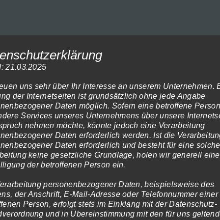
Dieses
enschutzerklärung
Produkt
: 21.03.2025
weist
reuen uns sehr über Ihr Interesse an unserem Unternehmen. 
mehrere
ng der Internetseiten ist grundsätzlich ohne jede Angabe
nenbezogener Daten möglich. Sofern eine betroffene Perso
Varianten
dere Services unseres Unternehmens über unsere Internets
auf.
spruch nehmen möchte, könnte jedoch eine Verarbeitung
Die
nenbezogener Daten erforderlich werden. Ist die Verarbeitu
nenbezogener Daten erforderlich und besteht für eine solch
imer Meeting 2018-258
Optionen
beitung keine gesetzliche Grundlage, holen wir generell eine
Preisspanne:
1.199,00
€
(inkl. MwSt)
können
lligung der betroffenen Person ein.
119,00€
auf
bis
erarbeitung personenbezogener Daten, beispielsweise des
1.199,00€
der
s, der Anschrift, E-Mail-Adresse oder Telefonnummer einer
te
Produktseite
ffenen Person, erfolgt stets im Einklang mit der Datenschutz-
verordnung und in Übereinstimmung mit den für uns gelten
gewählt