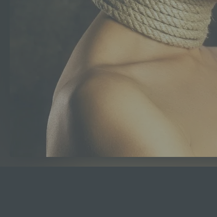
Beschreibung
Zusätzliche Informationen
Ich liebe den Stil und den Glamour der 50th, d
Anwendung fand
Gefällt mir:
Wird
geladen …