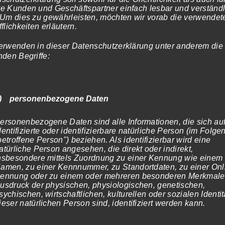
e Kunden und Geschäftspartner einfach lesbar und verständl
 Um dies zu gewährleisten, möchten wir vorab die verwendet
te
fflichkeiten erläutern.
erwenden in dieser Datenschutzerklärung unter anderem die
nden Begriffe:
Säuleneingang-92
Preisspanne:
1.199,00
€
(inkl. MwSt)
) personenbezogene Daten
119,00€
führung wählen
bis
ersonenbezogene Daten sind alle Informationen, die sich auf
1.199,00€
dentifizierte oder identifizierbare natürliche Person (im Folg
betroffene Person") beziehen. Als identifizierbar wird eine
atürliche Person angesehen, die direkt oder indirekt,
nsbesondere mittels Zuordnung zu einer Kennung wie einem
amen, zu einer Kennnummer, zu Standortdaten, zu einer Onl
ennung oder zu einem oder mehreren besonderen Merkmalen
usdruck der physischen, physiologischen, genetischen,
sychischen, wirtschaftlichen, kulturellen oder sozialen Identit
ieser natürlichen Person sind, identifiziert werden kann.