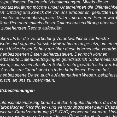
sspezifischen Datenschutzbestimmungen. Mittels dieser
werden
schutzerklärung möchte unser Unternehmen die Öffentlichke
Art, Umfang und Zweck der von uns erhobenen, genutzten u
beiteten personenbezogenen Daten informieren. Ferner wer
strong Man-1
ffene Personen mittels dieser Datenschutzerklärung über die
Preissp
119,00
€
–
1.199,00
€
(inkl. Mw
 zustehenden Rechte aufgeklärt.
119,00€
führung wählen
Ausführung wählen
bis
aben als für die Verarbeitung Verantwortlicher zahlreiche
ische und organisatorische Maßnahmen umgesetzt, um eine
1.199,00
chst lückenlosen Schutz der über diese Internetseite verarbe
onenbezogenen Daten sicherzustellen. Dennoch können
netbasierte Datenübertragungen grundsätzlich Sicherheitslü
isen, sodass ein absoluter Schutz nicht gewährleistet werde
 Aus diesem Grund steht es jeder betroffenen Person frei,
nenbezogene Daten auch auf alternativen Wegen, beispiels
onisch, an uns zu übermitteln.
iffsbestimmungen
atenschutzerklärung beruht auf den Begrifflichkeiten, die du
uropäischen Richtlinien- und Verordnungsgeber beim Erlass
nschutz-Grundverordnung (DS-GVO) verwendet wurden. Uns
schutzerklärung soll sowohl für die Öffentlichkeit als auch fü