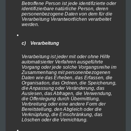
Fotografie & Infos
Betroffene Person ist jede identifizierte oder
identifizierbare natürliche Person, deren
Euren Termin buchen
personenbezogene Daten von dem für die
Warum sind wir anders?
Verarbeitung Verantwortlichen verarbeitet
werden.
Willkommen
Hochzeitsfotos
Porträt, Glamour, Beauty etc.
c) Verarbeitung
Porträts standard
Verarbeitung ist jeder mit oder ohne Hilfe
Glamour
automatisierter Verfahren ausgeführte
Beautyporträts
Vorgang oder jede solche Vorgangsreihe im
Zusammenhang mit personenbezogenen
Porträts speciale
Daten wie das Erheben, das Erfassen, die
Organisation, das Ordnen, die Speicherung,
Dark Angels
die Anpassung oder Veränderung, das
Männerporträts
Auslesen, das Abfragen, die Verwendung,
die Offenlegung durch Übermittlung,
Coole Sportlerporträts
Verbreitung oder eine andere Form der
Eure Iris-Fotos
Bereitstellung, den Abgleich oder die
Verknüpfung, die Einschränkung, das
Baby & Babybauch
Löschen oder die Vernichtung.
Akt & Erotik