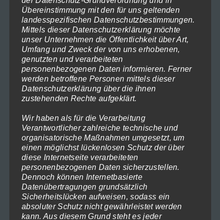
der Datenschutz-Grundverordnung und in
Varianten
Übereinstimmung mit den für uns geltenden
landesspezifischen Datenschutzbestimmungen.
auf.
Mittels dieser Datenschutzerklärung möchte
Die
unser Unternehmen die Öffentlichkeit über Art,
Umfang und Zweck der von uns erhobenen,
Optionen
genutzten und verarbeiteten
können
personenbezogenen Daten informieren. Ferner
auf
werden betroffene Personen mittels dieser
The Horizon 2
Datenschutzerklärung über die ihnen
der
Preisspanne:
119,00
€
–
1.199,00
€
(inkl. MwSt)
zustehenden Rechte aufgeklärt.
119,00€
Produktseite
Ausführung wählen
bis
Wir haben als für die Verarbeitung
gewählt
1.199,00€
Verantwortlicher zahlreiche technische und
Dieses
werden
organisatorische Maßnahmen umgesetzt, um
Produkt
einen möglichst lückenlosen Schutz der über
diese Internetseite verarbeiteten
weist
personenbezogenen Daten sicherzustellen.
mehrere
Dennoch können Internetbasierte
Datenübertragungen grundsätzlich
Varianten
Sicherheitslücken aufweisen, sodass ein
auf.
absoluter Schutz nicht gewährleistet werden
Die
kann. Aus diesem Grund steht es jeder