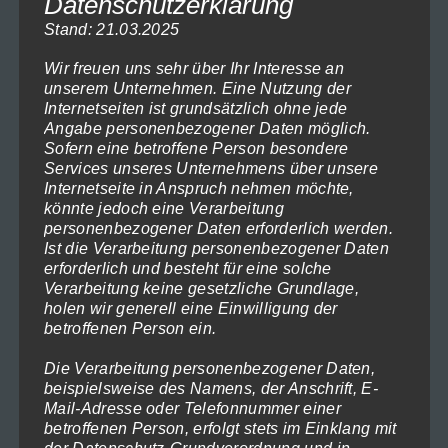
Datenschutzerklärung
Produkt
Stand: 21.03.2025
weist
Wir freuen uns sehr über Ihr Interesse an
mehrere
unserem Unternehmen. Eine Nutzung der
Varianten
Internetseiten ist grundsätzlich ohne jede
Angabe personenbezogener Daten möglich.
auf.
Sofern eine betroffene Person besondere
Die
Services unseres Unternehmens über unsere
Internetseite in Anspruch nehmen möchte,
Optionen
könnte jedoch eine Verarbeitung
können
personenbezogener Daten erforderlich werden.
auf
Ist die Verarbeitung personenbezogener Daten
sächsische Schweiz-Bastei-2018-531
erforderlich und besteht für eine solche
der
Preisspanne:
119,00
€
–
1.199,00
€
(inkl. MwSt)
Verarbeitung keine gesetzliche Grundlage,
119,00€
Produktseite
holen wir generell eine Einwilligung der
Ausführung wählen
bis
betroffenen Person ein.
gewählt
1.199,00€
Dieses
werden
Die Verarbeitung personenbezogener Daten,
Produkt
beispielsweise des Namens, der Anschrift, E-
Mail-Adresse oder Telefonnummer einer
weist
betroffenen Person, erfolgt stets im Einklang mit
mehrere