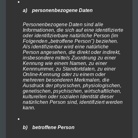
Ausführung wählen
bis
a) personenbezogene Daten
1.199,00€
Personenbezogene Daten sind alle
Deutsch
Informationen, die sich auf eine identifizierte
oder identifizierbare natürliche Person (im
Folgenden „betroffene Person") beziehen.
Suche
Als identifizierbar wird eine natürliche
Person angesehen, die direkt oder indirekt,
insbesondere mittels Zuordnung zu einer
Warenkorb
Kennung wie einem Namen, zu einer
Kennnummer, zu Standortdaten, zu einer
Es befinden sich keine Produkte im Warenkorb.
Online-Kennung oder zu einem oder
mehreren besonderen Merkmalen, die
Währungs-Rechner
Ausdruck der physischen, physiologischen,
genetischen, psychischen, wirtschaftlichen,
Euro (€) - EUR
kulturellen oder sozialen Identität dieser
natürlichen Person sind, identifiziert werden
kann.
Produktkategorien
Deutschland
×
b) betroffene Person