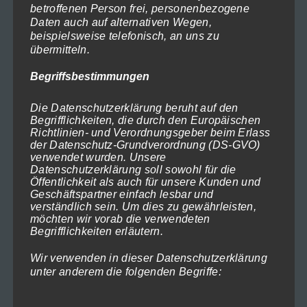
betroffenen Person frei, personenbezogene
Optionen
Daten auch auf alternativen Wegen,
können
beispielsweise telefonisch, an uns zu
übermitteln.
auf
der
Begriffsbestimmungen
Produktseite
Die Datenschutzerklärung beruht auf den
gewählt
Begrifflichkeiten, die durch den Europäischen
werden
Richtlinien- und Verordnungsgeber beim Erlass
der Datenschutz-Grundverordnung (DS-GVO)
verwendet wurden. Unsere
Datenschutzerklärung soll sowohl für die
Öffentlichkeit als auch für unsere Kunden und
Geschäftspartner einfach lesbar und
verständlich sein. Um dies zu gewährleisten,
möchten wir vorab die verwendeten
Begrifflichkeiten erläutern.
Wir verwenden in dieser Datenschutzerklärung
unter anderem die folgenden Begriffe:
Nordsee 2018-473
Preisspanne:
119,00
€
–
1.199,00
€
(inkl. MwSt)
119,00€