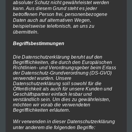
absoluter Schutz nicht gewährleistet werden
auf.
kann. Aus diesem Grund steht es jeder
Die
betroffenen Person frei, personenbezogene
Daten auch auf alternativen Wegen,
Optionen
beispielsweise telefonisch, an uns zu
können
übermitteln.
auf
sächsische Schweiz-Bastei-2018-784
Begriffsbestimmungen
der
Preisspanne:
119,00
€
–
1.199,00
€
(inkl. MwSt)
119,00€
Produktseite
Die Datenschutzerklärung beruht auf den
Ausführung wählen
bis
Begrifflichkeiten, die durch den Europäischen
gewählt
1.199,00€
Richtlinien- und Verordnungsgeber beim Erlass
Dieses
werden
der Datenschutz-Grundverordnung (DS-GVO)
verwendet wurden. Unsere
Produkt
Datenschutzerklärung soll sowohl für die
weist
Öffentlichkeit als auch für unsere Kunden und
Geschäftspartner einfach lesbar und
mehrere
verständlich sein. Um dies zu gewährleisten,
Varianten
möchten wir vorab die verwendeten
Begrifflichkeiten erläutern.
auf.
Die
Wir verwenden in dieser Datenschutzerklärung
unter anderem die folgenden Begriffe:
Optionen