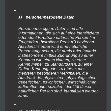
können
auf
Mauritius 2018-73
a) personenbezogene Daten
der
Preisspanne:
119,00
€
–
1.199,00
€
(inkl. MwSt)
119,00€
Produktseite
Ausführung wählen
Personenbezogene Daten sind alle
bis
gewählt
Informationen, die sich auf eine identifizierte
1.199,00€
oder identifizierbare natürliche Person (im
werden
Folgenden „betroffene Person") beziehen.
Deutsch
Als identifizierbar wird eine natürliche
Person angesehen, die direkt oder indirekt,
insbesondere mittels Zuordnung zu einer
Kennung wie einem Namen, zu einer
Suche
Kennnummer, zu Standortdaten, zu einer
Online-Kennung oder zu einem oder
mehreren besonderen Merkmalen, die
Warenkorb
Ausdruck der physischen, physiologischen,
Es befinden sich keine Produkte im Warenkorb.
genetischen, psychischen, wirtschaftlichen,
kulturellen oder sozialen Identität dieser
natürlichen Person sind, identifiziert werden
Währungs-Rechner
kann.
Euro (€) - EUR