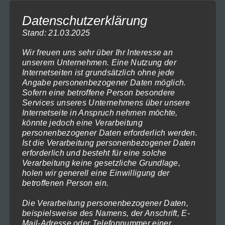
der
Preisspanne:
119,00
€
–
1.199,00
€
(inkl. MwSt)
Datenschutzerklärung
119,00€
Produktseite
Ausführung wählen
bis
Stand: 21.03.2025
gewählt
1.199,00€
Dieses
werden
Wir freuen uns sehr über Ihr Interesse an
unserem Unternehmen. Eine Nutzung der
Produkt
Internetseiten ist grundsätzlich ohne jede
weist
Angabe personenbezogener Daten möglich.
mehrere
Sofern eine betroffene Person besondere
Services unseres Unternehmens über unsere
Varianten
Internetseite in Anspruch nehmen möchte,
auf.
könnte jedoch eine Verarbeitung
personenbezogener Daten erforderlich werden.
Die
Ist die Verarbeitung personenbezogener Daten
Optionen
erforderlich und besteht für eine solche
können
Verarbeitung keine gesetzliche Grundlage,
holen wir generell eine Einwilligung der
auf
betroffenen Person ein.
der
Die Verarbeitung personenbezogener Daten,
Produktseite
beispielsweise des Namens, der Anschrift, E-
gewählt
Mail-Adresse oder Telefonnummer einer