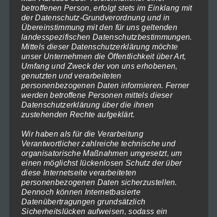
werden
betroffenen Person, erfolgt stets im Einklang mit
der Datenschutz-Grundverordnung und in
Übereinstimmung mit den für uns geltenden
landesspezifischen Datenschutzbestimmungen.
Mittels dieser Datenschutzerklärung möchte
unser Unternehmen die Öffentlichkeit über Art,
Umfang und Zweck der von uns erhobenen,
genutzten und verarbeiteten
personenbezogenen Daten informieren. Ferner
werden betroffene Personen mittels dieser
Datenschutzerklärung über die ihnen
Nordsee 2018-473
zustehenden Rechte aufgeklärt.
Preisspanne:
119,00
€
–
1.199,00
€
(inkl. MwSt)
119,00€
Wir haben als für die Verarbeitung
Ausführung wählen
bis
Verantwortlicher zahlreiche technische und
1.199,00€
organisatorische Maßnahmen umgesetzt, um
Dieses
einen möglichst lückenlosen Schutz der über
Produkt
diese Internetseite verarbeiteten
personenbezogenen Daten sicherzustellen.
weist
Dennoch können Internetbasierte
mehrere
Datenübertragungen grundsätzlich
Sicherheitslücken aufweisen, sodass ein
Varianten