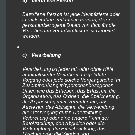
b) betroffene Person
Produktkategorien
Betroffene Person ist jede identifizierte oder
Holland
×
identifizierbare natürliche Person, deren
personenbezogene Daten von dem für die
Verarbeitung Verantwortlichen verarbeitet
Fotografie & Infos
werden.
Euren Termin buchen
Warum sind wir anders?
c) Verarbeitung
Willkommen
Hochzeitsfotos
Verarbeitung ist jeder mit oder ohne Hilfe
automatisierter Verfahren ausgeführte
Porträt, Glamour, Beauty etc.
Vorgang oder jede solche Vorgangsreihe im
Porträts standard
Zusammenhang mit personenbezogenen
Daten wie das Erheben, das Erfassen, die
Glamour
Organisation, das Ordnen, die Speicherung,
Beautyporträts
die Anpassung oder Veränderung, das
Auslesen, das Abfragen, die Verwendung,
Porträts speciale
die Offenlegung durch Übermittlung,
Dark Angels
Verbreitung oder eine andere Form der
Bereitstellung, den Abgleich oder die
Männerporträts
Verknüpfung, die Einschränkung, das
Coole Sportlerporträts
Löschen oder die Vernichtung.