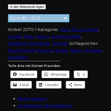
In den Warenkorb legen
Euro (€) - EUR
Artikel
2070-1
Kategorie:
Alles
,
Deutschland
,
Länder
,
Meer
,
Natur
,
Schwarz-Weiß
,
Seefahrer-Romantik
,
Technik
Schlagwörter:
Deutschland
,
Europa
,
Länder
,
Natur
,
Nordsee
,
Schiffahrt
Teile dies mit Deinen Freunden
Facebook
WhatsApp
X
E-Mail
LinkedIn
Mehr
Beschreibung
Zusätzliche Informationen