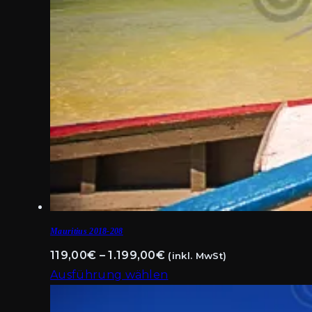
Mauritius 2018-208
Preisspanne:
119,00
€
–
1.199,00
€
(inkl. MwSt)
119,00€
Ausführung wählen
Dieses
bis