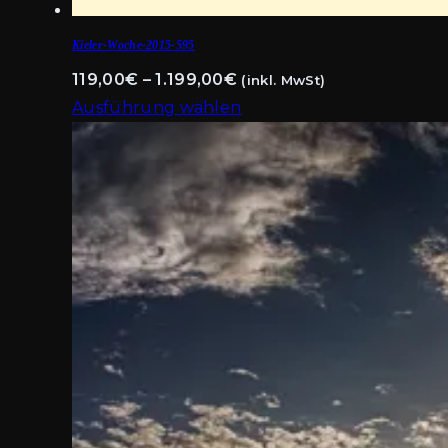
Kieler-Woche-2015-595
Preisspanne:
119,00
€
–
1.199,00
€
(inkl. MwSt)
119,00€
Ausführung wählen
Dieses
bis
Produkt
1.199,00€
weist
mehrere
Varianten
auf.
Die
Optionen
können
auf
der
Produktseite