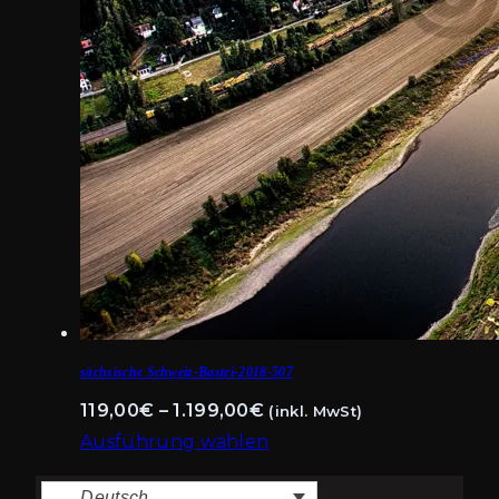
sächsische Schweiz-Bastei-2018-507
Preisspanne:
119,00
€
–
1.199,00
€
(inkl. MwSt)
119,00€
Ausführung wählen
Dieses
bis
Deutsch