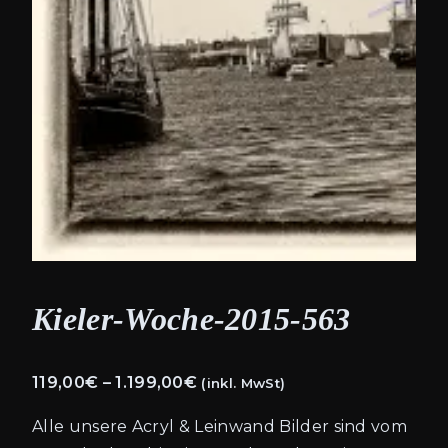
Kieler-Woche-2015-563
Preisspanne:
119,00
€
–
1.199,00
€
(inkl. MwSt)
119,00€
Alle unsere Acryl & Leinwand Bilder sind vom
bis