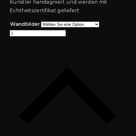
Künstler handsigniert und werden mit
1.199,00€
Echtheitszertifikat geliefert
Wandbilder
Kieler-
Woche-
2015-
563
Anzahl