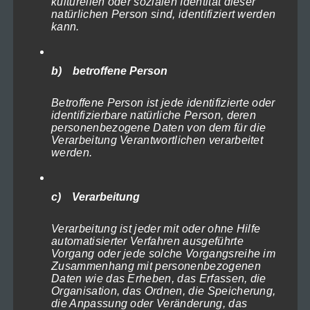
kulturellen oder sozialen Identität dieser
1.199,00€
natürlichen Person sind, identifiziert werden
werden
kann.
Deutsch
b) betroffene Person
Suche
Betroffene Person ist jede identifizierte oder
Warenkorb
identifizierbare natürliche Person, deren
personenbezogene Daten von dem für die
Es befinden sich keine Produkte im Warenkorb.
Verarbeitung Verantwortlichen verarbeitet
werden.
Währungs-Rechner
Euro (€) - EUR
c) Verarbeitung
Produktkategorien
Verarbeitung ist jeder mit oder ohne Hilfe
automatisierter Verfahren ausgeführte
Vorgang oder jede solche Vorgangsreihe im
Deutschland
×
Zusammenhang mit personenbezogenen
Daten wie das Erheben, das Erfassen, die
Organisation, das Ordnen, die Speicherung,
Fotografie & Infos
die Anpassung oder Veränderung, das