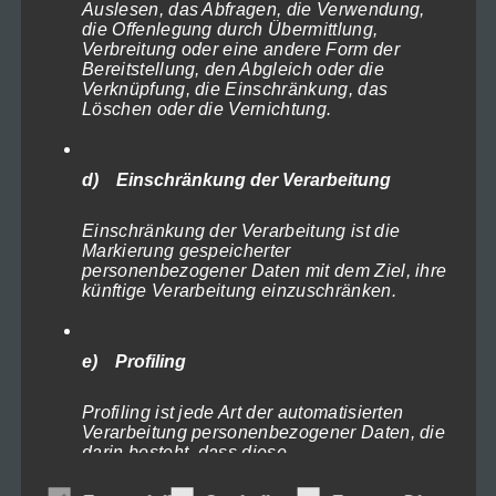
Euren Termin buchen
Auslesen, das Abfragen, die Verwendung,
die Offenlegung durch Übermittlung,
Warum sind wir anders?
Verbreitung oder eine andere Form der
Willkommen
Bereitstellung, den Abgleich oder die
Verknüpfung, die Einschränkung, das
Hochzeitsfotos
Löschen oder die Vernichtung.
Porträt, Glamour, Beauty etc.
Porträts standard
d) Einschränkung der Verarbeitung
Glamour
Beautyporträts
Einschränkung der Verarbeitung ist die
Markierung gespeicherter
Porträts speciale
personenbezogener Daten mit dem Ziel, ihre
Dark Angels
künftige Verarbeitung einzuschränken.
Männerporträts
Coole Sportlerporträts
e) Profiling
Eure Iris-Fotos
Baby & Babybauch
Profiling ist jede Art der automatisierten
Verarbeitung personenbezogener Daten, die
Akt & Erotik
darin besteht, dass diese
Aktfotos – erotische Porträts
personenbezogenen Daten verwendet
werden, um bestimmte persönliche Aspekte,