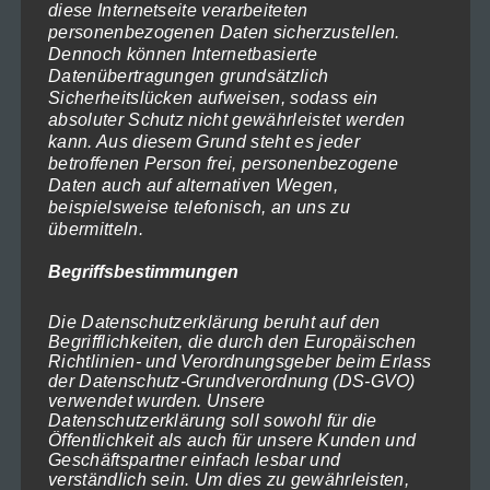
diese Internetseite verarbeiteten
personenbezogenen Daten sicherzustellen.
Dennoch können Internetbasierte
Datenübertragungen grundsätzlich
Sicherheitslücken aufweisen, sodass ein
Holland 2017-791
absoluter Schutz nicht gewährleistet werden
Preisspanne:
119,00
€
–
1.199,00
€
(inkl. MwSt)
kann. Aus diesem Grund steht es jeder
119,00€
Ausführung wählen
betroffenen Person frei, personenbezogene
bis
Daten auch auf alternativen Wegen,
1.199,00€
beispielsweise telefonisch, an uns zu
Dieses
übermitteln.
Produkt
Begriffsbestimmungen
weist
mehrere
Die Datenschutzerklärung beruht auf den
Varianten
Begrifflichkeiten, die durch den Europäischen
Richtlinien- und Verordnungsgeber beim Erlass
auf.
der Datenschutz-Grundverordnung (DS-GVO)
Die
verwendet wurden. Unsere
Datenschutzerklärung soll sowohl für die
Optionen
Öffentlichkeit als auch für unsere Kunden und
können
Geschäftspartner einfach lesbar und
verständlich sein. Um dies zu gewährleisten,
auf