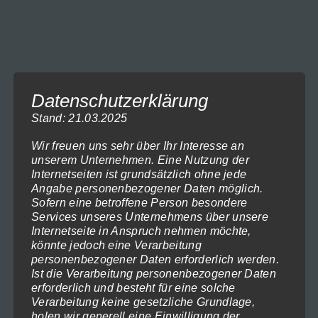
Ausführung wählen
bis
gewählt
1.199,00€
Dieses
werden
Produkt
weist
mehrere
Datenschutzerklärung
Varianten
Stand: 21.03.2025
auf.
Wir freuen uns sehr über Ihr Interesse an
Die
unserem Unternehmen. Eine Nutzung der
Optionen
Internetseiten ist grundsätzlich ohne jede
Angabe personenbezogener Daten möglich.
können
Sofern eine betroffene Person besondere
auf
Services unseres Unternehmens über unsere
Holland 2017-1569
Internetseite in Anspruch nehmen möchte,
der
Preisspanne:
119,00
€
–
1.199,00
€
(inkl. MwSt)
könnte jedoch eine Verarbeitung
119,00€
Produktseite
Ausführung wählen
personenbezogener Daten erforderlich werden.
bis
gewählt
Ist die Verarbeitung personenbezogener Daten
1.199,00€
erforderlich und besteht für eine solche
Dieses
werden
Verarbeitung keine gesetzliche Grundlage,
Produkt
holen wir generell eine Einwilligung der