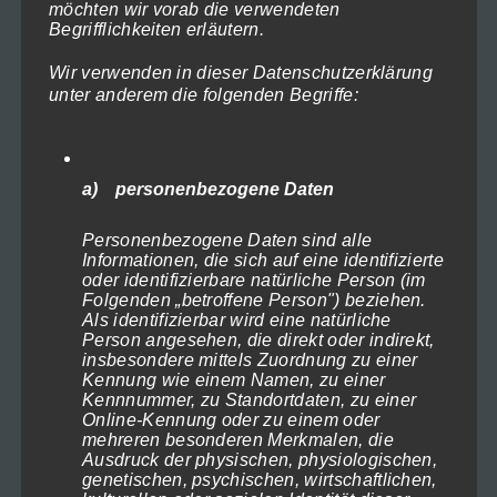
möchten wir vorab die verwendeten
sächsische Schweiz-Bastei-2018-531
Begrifflichkeiten erläutern.
der
Preisspanne:
119,00
€
–
1.199,00
€
(inkl. MwSt)
119,00€
Produktseite
Ausführung wählen
Wir verwenden in dieser Datenschutzerklärung
bis
gewählt
unter anderem die folgenden Begriffe:
1.199,00€
Dieses
werden
Produkt
weist
a) personenbezogene Daten
mehrere
Personenbezogene Daten sind alle
Varianten
Informationen, die sich auf eine identifizierte
auf.
oder identifizierbare natürliche Person (im
Folgenden „betroffene Person") beziehen.
Die
Als identifizierbar wird eine natürliche
Optionen
Person angesehen, die direkt oder indirekt,
insbesondere mittels Zuordnung zu einer
können
Kennung wie einem Namen, zu einer
Kennnummer, zu Standortdaten, zu einer
auf
Kieler-Woche-2015-563
Online-Kennung oder zu einem oder
der
Preisspanne:
119,00
€
–
1.199,00
€
(inkl. MwSt)
mehreren besonderen Merkmalen, die
119,00€
Ausdruck der physischen, physiologischen,
Produktseite
Ausführung wählen
genetischen, psychischen, wirtschaftlichen,
bis
gewählt