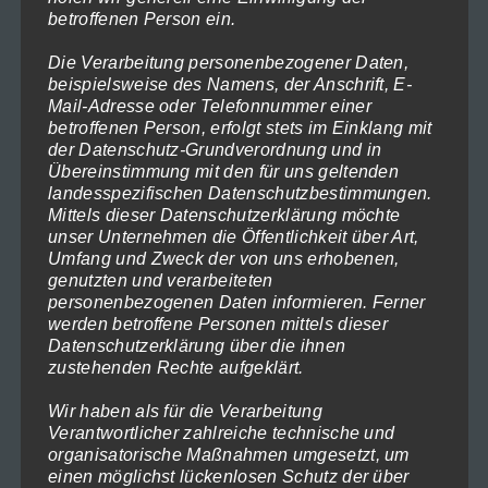
betroffenen Person ein.
weist
mehrere
Die Verarbeitung personenbezogener Daten,
Varianten
beispielsweise des Namens, der Anschrift, E-
Mail-Adresse oder Telefonnummer einer
auf.
betroffenen Person, erfolgt stets im Einklang mit
Die
der Datenschutz-Grundverordnung und in
Übereinstimmung mit den für uns geltenden
Optionen
landesspezifischen Datenschutzbestimmungen.
können
Mittels dieser Datenschutzerklärung möchte
auf
unser Unternehmen die Öffentlichkeit über Art,
Umfang und Zweck der von uns erhobenen,
der
genutzten und verarbeiteten
Produktseite
personenbezogenen Daten informieren. Ferner
werden betroffene Personen mittels dieser
gewählt
Datenschutzerklärung über die ihnen
werden
zustehenden Rechte aufgeklärt.
Wir haben als für die Verarbeitung
Verantwortlicher zahlreiche technische und
organisatorische Maßnahmen umgesetzt, um
einen möglichst lückenlosen Schutz der über