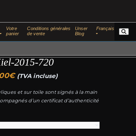
Votre
Conditions générales
Unser
Français
panier
de vente
Blog
iel-2015-720
Plage
,00
€
(TVA incluse)
de
iques et sur toile sont signés à la main
prix :
ccompagnés d’un certificat d’authenticité
119,00€
à