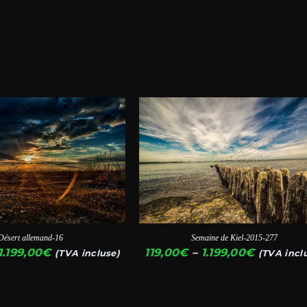
Ce
produit
a
plusieurs
variations.
Les
options
Désert allemand-16
Semaine de Kiel-2015-277
peuvent
Plage
Plage
1.199,00
€
119,00
€
–
1.199,00
€
(TVA incluse)
(TVA incl
être
de
de
choisies
prix :
prix :
119,00€
119,00€
sur