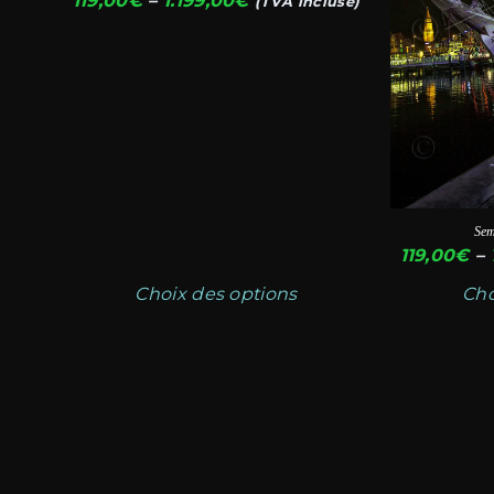
119,00
€
–
1.199,00
€
(TVA incluse)
être
être
de
choisies
choisies
prix :
119,00€
sur
sur
à
la
la
1.199,00€
page
page
du
du
produit
produit
Sem
119,00
€
–
Choix des options
Cho