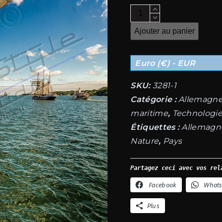
quantité
de
Ajouter au panier
Semaine
de
Euro (€) - EUR
Kiel-
2015-
SKU:
3281-1
720
Catégorie :
Allemagn
maritime
,
Technologi
Étiquettes :
Allemagn
Nature
,
Pays
Partagez ceci avec vos rel
Facebook
What
Plus