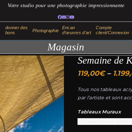
Votre studio pour une photographie impressionnante
Facebook
Adresse
Instagram
YouTube
électronique
donner des
Encan
Compte
Photographie
bons
d’œuvres d’art
client/Connexion
Magasin
Semaine de K
119,00
€
–
1.199
Tous nos tableaux acryl
par l’artiste et sont a
Tableaux Muraux