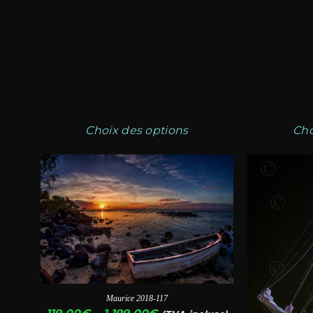
à
la
la
1.199,00€
page
page
du
du
produit
produit
Choix des options
Cho
Ce
Ce
produit
produit
a
a
plusieurs
plusieurs
variations.
variations.
Les
Les
options
options
Maurice 2018-117
peuvent
peuvent
Plage