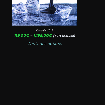
la
€
page
du
produit
Cocktails-15–7
Plage
119,00
€
–
1.199,00
€
(TVA incluse)
de
Choix des options
prix :
119,00€
à
1.199,00€