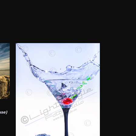
Ce
produit
a
plusieurs
variations.
Les
options
peuvent
use)
être
choisies
sur