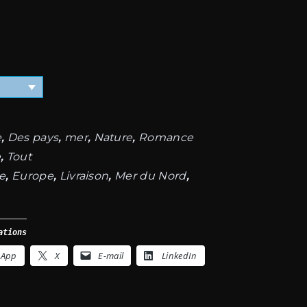
1.199,00€
e
,
Des pays
,
mer
,
Nature
,
Romance
e
,
Tout
e
,
Europe
,
Livraison
,
Mer du Nord
,
ations
sApp
X
E-mail
LinkedIn