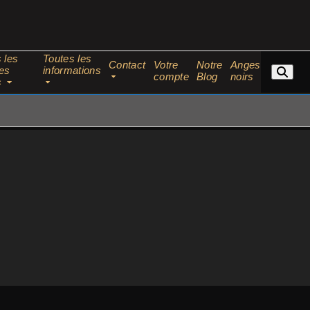
 les
Toutes les
Contact
Votre
Notre
Anges
es
informations
compte
Blog
noirs
s