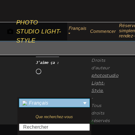
Passer
au
contenu
PHOTO
Réserv
Français
STUDIO LIGHT-
simplem
Commencer
rendez
STYLE
Droits
J’aime ça :
d'auteur
Chargement…
photostudio
Light-
Style.
-
Français
Tous
droits
Que recherchez-vous
réservés
Rechercher