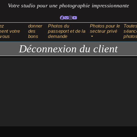
Votre studio pour une photographie impressionnante
Facebook
Adresse
Instagram
YouTube
électronique
ez
donner
Photos du
Photos pour le
Toutes
ent votre
des
passeport et de la
secteur privé
séanc
-vous
bons
demande
photo
Déconnexion du client