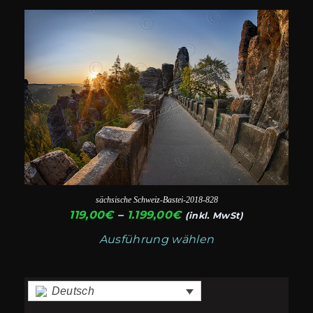
1.199,00€
Dieses
werden
Produkt
weist
mehrere
Varianten
auf.
Die
Optionen
können
auf
sächsische Schweiz-Bastei-2018-828
der
Preisspanne:
119,00
€
–
1.199,00
€
(inkl. MwSt)
119,00€
Produktseite
Ausführung wählen
bis
gewählt
1.199,00€
werden
Deutsch