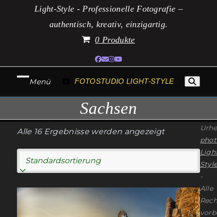
Zum
Light-Style - Professionelle Fotografie –
Inhalt
authentisch, kreativ, einzigartig.
springen
0 Produkte
Facebook
E-
Instagram
YouTube
Mail
Menü
FOTOSTUDIO LIGHT-STYLE
Mobiles
Mobiles
Sachsen
Menü
Menü
öffnen
schließen
Urhe
Alle 16 Ergebnisse werden angezeigt
phot
Ligh
Style
-
Alle
Dieses
Rech
Produkt
vorb