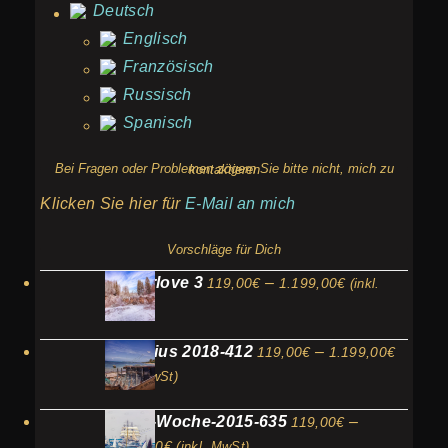
Deutsch
Englisch
Französisch
Russisch
Spanisch
Bei Fragen oder Problemen zögern Sie bitte nicht, mich zu kontaktieren
Klicken Sie hier für
E-Mail an mich
Vorschläge für Dich
Preisspanne:
Winterlove 3
–
119,00
€
1.199,00
€
(inkl.
119,00€
MwSt)
bis
Preiss
Mauritius 2018-412
–
119,00
€
1.199,00
€
1.199,00€
119,00
(inkl. MwSt)
bis
Kieler-Woche-2015-635
–
119,00
€
1.199,
Preisspanne:
1.199,00
€
(inkl. MwSt)