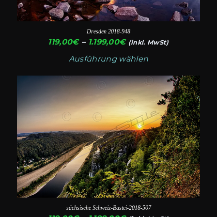
Optionen
können
auf
Dresden 2018-948
der
Preisspanne:
119,00
€
–
1.199,00
€
(inkl. MwSt)
119,00€
Produktseite
Ausführung wählen
bis
gewählt
1.199,00€
Dieses
werden
Produkt
weist
mehrere
Varianten
auf.
Die
Optionen
können
auf
sächsische Schweiz-Bastei-2018-507