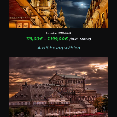
auf.
Die
Optionen
können
auf
Dresden 2018-1024
der
Preisspanne:
119,00
€
–
1.199,00
€
(inkl. MwSt)
119,00€
Produktseite
Ausführung wählen
bis
gewählt
1.199,00€
Dieses
werden
Produkt
weist
mehrere
Varianten
auf.
Die
Optionen