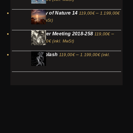
119,00€
Preis
Beauty of Nature 14
–
bis
119,00
€
1.199,00
€
119,0
1.199,00€
(inkl. MwSt)
bis
Oldtimer Meeting 2018-258
–
119,00
€
1.199
Preisspanne:
1.199,00
€
(inkl. MwSt)
119,00€
Preisspanne:
The Splash
–
bis
119,00
€
1.199,00
€
(inkl.
119,00€
1.199,00€
MwSt)
bis
1.199,00€