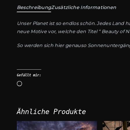
Beschreibung
Zusätzliche Informationen
Unser Planet ist so endlos schön. Jedes Land h
neue Motive vor, welche den Titel “ Beauty of N
So werden sich hier genauso Sonnenuntergänge,
Gefällt mir:
Wird
geladen …
Ähnliche Produkte
Dieses
Dieses