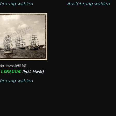
119,00€
führung wählen
Ausführung wählen
bis
1.199,00€
eler-Woche-2015-563
Preisspanne:
1.199,00
€
(inkl. MwSt)
119,00€
führung wählen
bis
1.199,00€
te