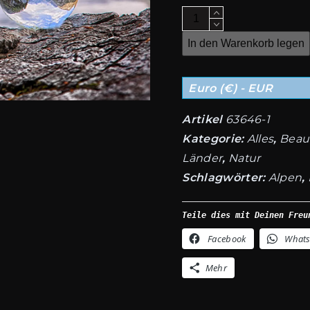
Beauty
of
In den Warenkorb legen
Nature
27
Euro (€) - EUR
Anzahl
Artikel
63646-1
Kategorie:
Alles
,
Beaut
Länder
,
Natur
Schlagwörter:
Alpen
,
Teile dies mit Deinen Freu
Facebook
What
Mehr