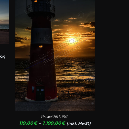
Produkt
weist
mehrere
Varianten
auf.
Die
Optionen
anne:
St)
können
auf
€
der
Produktseite
gewählt
werden
Holland 2017-1546
Preisspanne:
119,00
€
–
1.199,00
€
(inkl. MwSt)