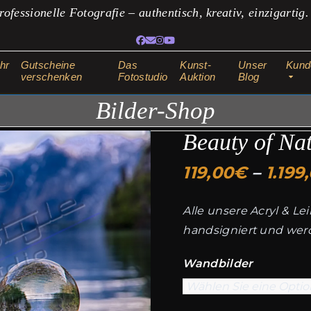
rofessionelle Fotografie – authentisch, kreativ, einzigartig
Facebook
E-
Instagram
YouTube
Mail
hr
Gutscheine
Das
Kunst-
Unser
Kund
verschenken
Fotostudio
Auktion
Blog
Bilder-Shop
Beauty of Na
119,00
€
–
1.199
Alle unsere Acryl & L
handsigniert und werde
Wandbilder