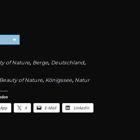
y of Nature
,
Berge
,
Deutschland
,
Beauty of Nature
,
Königssee
,
Natur
nden
sApp
X
E-Mail
LinkedIn