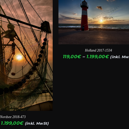
Produkt
weist
mehrere
Varianten
auf.
Die
Holland 2017-1534
Optionen
Preissp
119,00
€
–
1.199,00
€
(inkl. Mw
können
119,00€
auf
bis
1.199,00
der
te
Produktseite
gewählt
werden
Nordsee 2018-473
Preisspanne:
1.199,00
€
(inkl. MwSt)