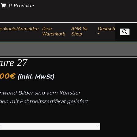
.
0 Produkte
enkonto/Anmelden
Dein
AGB für
Deutsch
Warenkorb
Shop
ture 27
Preisspanne:
,00
€
(inkl. MwSt)
119,00€
einwand Bilder sind vom Künstler
bis
n mit Echtheitszertifikat geliefert
1.199,00€