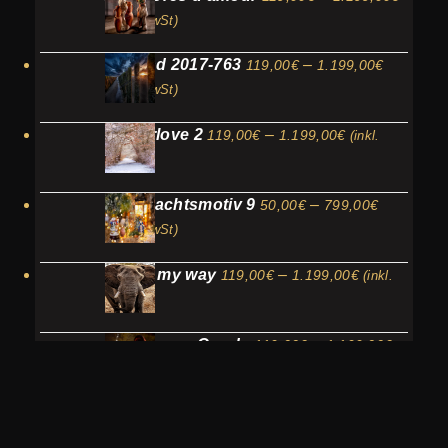
119,0
(inkl. MwSt)
bis
Preissp
Holland 2017-763
–
119,00
€
1.199,00
€
1.199
119,00€
(inkl. MwSt)
bis
Preisspanne:
Winterlove 2
–
119,00
€
1.199,00
€
1.199,0
(inkl.
119,00€
MwSt)
bis
Preisspa
Weihnachtsmotiv 9
–
50,00
€
799,00
1.199,00€
€
50,00€
(inkl. MwSt)
bis
Preisspanne
Out of my way
–
119,00
€
1.199,00
€
799,00€
(inkl.
119,00€
MwSt)
bis
Preiss
Dangerous Goods
–
119,00
€
1.199,00
1.199,00€
€
119,00
(inkl. MwSt)
bis
1.199,