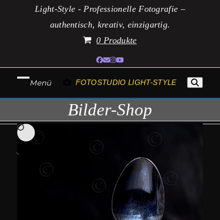
Zum
Light-Style - Professionelle Fotografie –
Inhalt
authentisch, kreativ, einzigartig.
springen
0 Produkte
Facebook
E-
Instagram
YouTube
Mail
Menü
FOTOSTUDIO LIGHT-STYLE
Mobiles
Mobiles
Bilder-Shop
Menü
Menü
öffnen
schließen