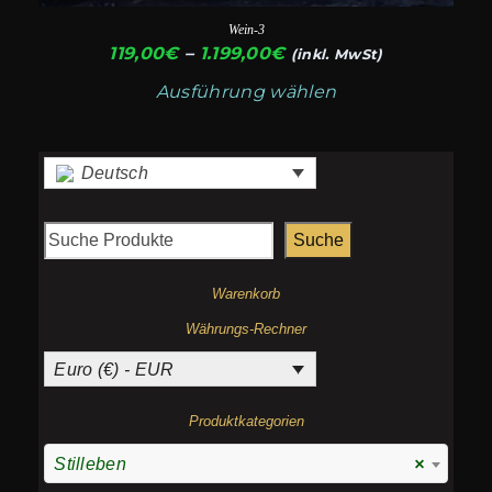
Wein-3
Preisspanne:
119,00
€
–
1.199,00
€
(inkl. MwSt)
119,00€
Ausführung wählen
bis
1.199,00€
Deutsch
Suche
Warenkorb
Währungs-Rechner
Euro (€) - EUR
Produktkategorien
Stilleben
×