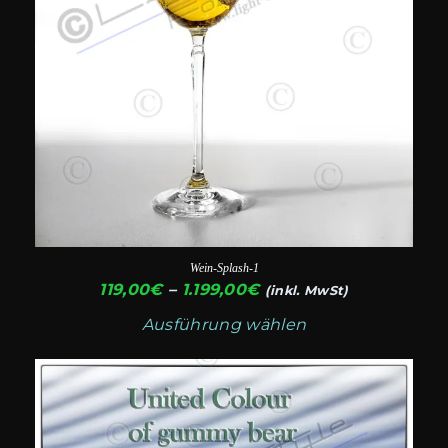
Produktseite
gewählt
werden
Wein-Splash-1
Preisspanne:
119,00
€
–
1.199,00
€
(inkl. MwSt)
119,00€
Ausführung wählen
bis
1.199,00€
Dieses
Produkt
weist