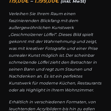
Preisspanne:
119,00
€
–
1.199,00
€
(inkl. MwSt)
119,00€
Verleihen Sie Ihrem Raum einen
bis
faszinierenden Blickfang mit dem
1.199,00€
außergewöhnlichen Kunstwerk
„Geschmolzener Löffel“. Dieses Bild spielt
gekonnt mit der Wahrnehmung und zeigt,
was mit kreativer Fotografie und einer Prise
surrealer Kunst möglich ist. Der scheinbar
schmelzende Löffel zieht den Betrachter in
seinen Bann und regt zum Staunen und
Nachdenken an. Es ist ein perfektes
Kunstwerk für moderne Küchen, Restaurants
oder als Highlight in Ihrem Wohnzimmer.
Erhältlich in verschiedenen Formaten, von
leuchtenden Acrylbildern bis hin zu edlen