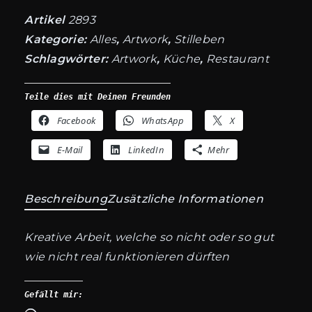
Artikel
2893
Kategorie:
Alles
,
Artwork
,
Stilleben
Schlagwörter:
Artwork
,
Küche
,
Restaurant
Teile dies mit Deinen Freunden
Facebook
WhatsApp
X
E-Mail
LinkedIn
Mehr
Beschreibung
Zusätzliche Informationen
Kreative Arbeit, welche so nicht oder so gut
wie nicht real funktionieren dürften
Gefällt mir: