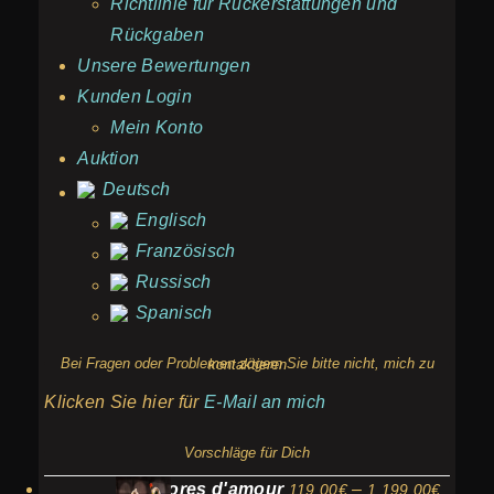
Richtlinie für Rückerstattungen und
Rückgaben
Unsere Bewertungen
Kunden Login
Mein Konto
Auktion
Deutsch
Englisch
Französisch
Russisch
Spanisch
Bei Fragen oder Problemen zögern Sie bitte nicht, mich zu kontaktieren
Klicken Sie hier für
E-Mail an mich
Vorschläge für Dich
Preiss
Amphores d'amour
–
119,00
€
1.199,00
€