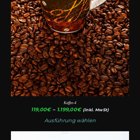
auf
der
Produktseite
gewählt
werden
Kaffee-4
Preisspanne:
119,00
€
–
1.199,00
€
(inkl. MwSt)
119,00€
Ausführung wählen
bis
1.199,00€
Dieses